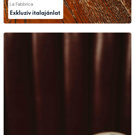
La Fabbrica
Exkluzív italajánlat