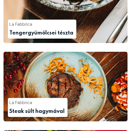
La Fabbrica
Tengergyümölcsei tészta
La Fabbrica
Steak sült hagymával