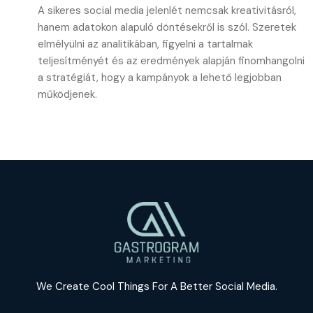
A sikeres social media jelenlét nemcsak kreativitásról,
hanem adatokon alapuló döntésekről is szól. Szeretek
elmélyülni az analitikában, figyelni a tartalmak
teljesítményét és az eredmények alapján finomhangolni
a stratégiát, hogy a kampányok a lehető legjobban
működjenek.
We Create Cool Things For A Better Social Media.